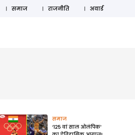
⚲
स्टोरी
लॉग इन
SUBSCRIBE
समाज
राजनीति
अवार्ड
समाज
‘125 वां साल ओलंपिक’
का ऐतिहासिक आगाज!