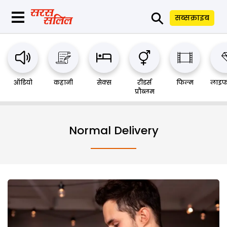
⚲
सब्सक्राइब
ऑडियो
कहानी
सेक्स
रीडर्स
फिल्म
लाइफ
प्रौब्लम
Normal Delivery