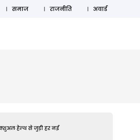
⚲
स्टोरी
लॉग इन
SUBSCRIBE
समाज
राजनीति
अवार्ड
शुअल हेल्थ से जुड़ी हर नई