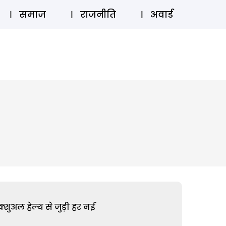
⚲
स्टोरी
लॉग इन
SUBSCRIBE
समाज
राजनीति
अवार्ड
शुअल हेल्थ से जुड़ी हर नई