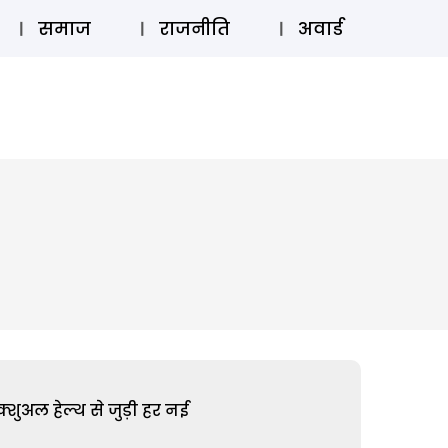
⚲
स्टोरी
लॉग इन
SUBSCRIBE
समाज
राजनीति
अवार्ड
शुअल हेल्थ से जुड़ी हर नई