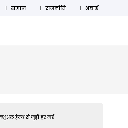
⚲
स्टोरी
लॉग इन
SUBSCRIBE
समाज
राजनीति
अवार्ड
शुअल हेल्थ से जुड़ी हर नई