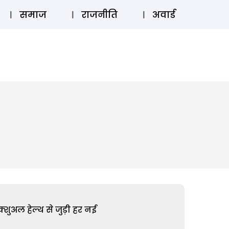
⚲
स्टोरी
लॉग इन
SUBSCRIBE
समाज
राजनीति
अवार्ड
शुअल हेल्थ से जुड़ी हर नई