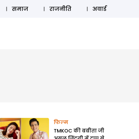
⚲
स्टोरी
लॉग इन
SUBSCRIBE
समाज
राजनीति
अवार्ड
फिल्म
TMKOC की बबीता जी
असल जिंदगी में टप्पू से