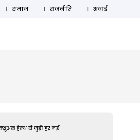
⚲
स्टोरी
लॉग इन
SUBSCRIBE
समाज
राजनीति
अवार्ड
शुअल हेल्थ से जुड़ी हर नई