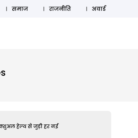
⚲
स्टोरी
लॉग इन
SUBSCRIBE
समाज
राजनीति
अवार्ड
es
शुअल हेल्थ से जुड़ी हर नई