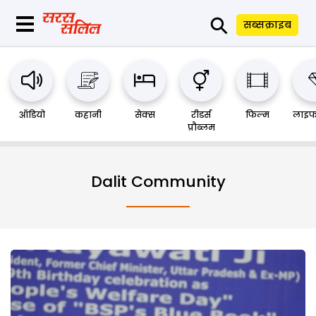
⚲
सब्सक्राइब
ऑडियो
कहानी
सेक्स
रीडर्स
फिल्म
लाइफ
प्रौब्लम
Dalit Community