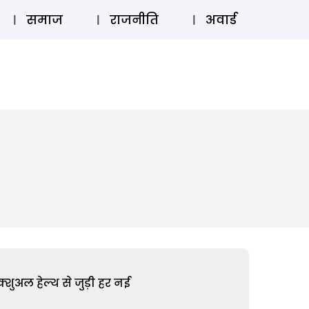
⚲
स्टोरी
लॉग इन
SUBSCRIBE
समाज
राजनीति
अवार्ड
शुअल हेल्थ से जुड़ी हर नई