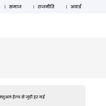
⚲
स्टोरी
लॉग इन
SUBSCRIBE
समाज
राजनीति
अवार्ड
शुअल हेल्थ से जुड़ी हर नई