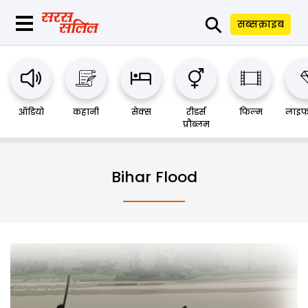
⚲
सब्सक्राइब
ऑडियो
कहानी
सेक्स
रीडर्स
फिल्म
लाइफ
प्रौब्लम
Bihar Flood