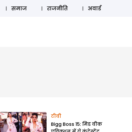
⚲
स्टोरी
लॉग इन
SUBSCRIBE
समाज
राजनीति
अवार्ड
टीवी
Bigg Boss 15: मिड वीक
एविक्शन में ये कंटेस्टेंट