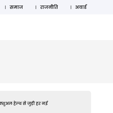
⚲
स्टोरी
लॉग इन
SUBSCRIBE
समाज
राजनीति
अवार्ड
शुअल हेल्थ से जुड़ी हर नई