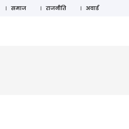
⚲
स्टोरी
लॉग इन
SUBSCRIBE
समाज
राजनीति
अवार्ड