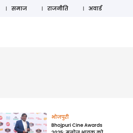
⚲
स्टोरी
लॉग इन
SUBSCRIBE
समाज
राजनीति
अवार्ड
भोजपुरी
Bhojpuri Cine Awards
2025: मनोज भावुक को