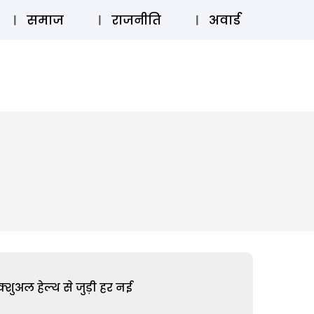
⚲
स्टोरी
लॉग इन
SUBSCRIBE
समाज
राजनीति
अवार्ड
शुअल हेल्थ से जुड़ी हर नई