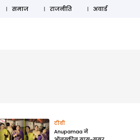
⚲
स्टोरी
लॉग इन
SUBSCRIBE
समाज
राजनीति
अवार्ड
टीवी
Anupamaa ने
ऑनस्क्रीन सास-ससुर