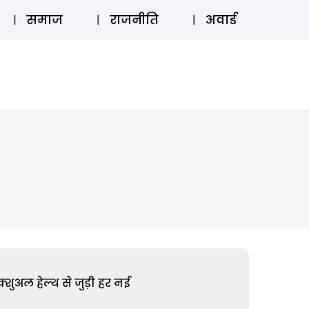
⚲
स्टोरी
लॉग इन
SUBSCRIBE
समाज
राजनीति
अवार्ड
शुअल हेल्थ से जुड़ी हर नई