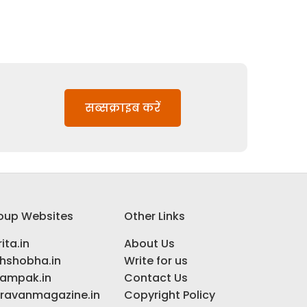
सब्सक्राइब करें
oup Websites
Other Links
ita.in
About Us
ihshobha.in
Write for us
ampak.in
Contact Us
ravanmagazine.in
Copyright Policy