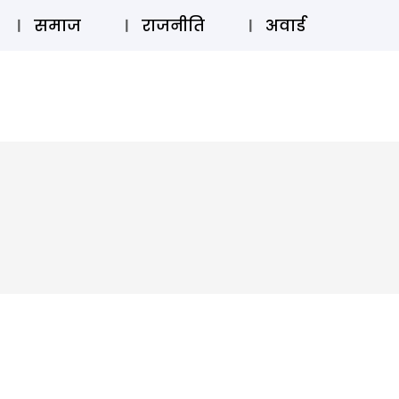
⚲
स्टोरी
लॉग इन
SUBSCRIBE
समाज
राजनीति
अवार्ड