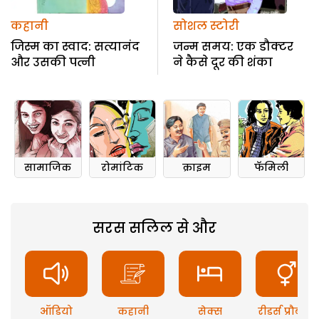
कहानी
सोशल स्टोरी
जिस्म का स्वाद: सत्यानंद
जन्म समय: एक डौक्टर
और उसकी पत्नी
ने कैसे दूर की शंका
सामाजिक
रोमांटिक
क्राइम
फॅमिली
सरस सलिल से और
ऑडियो
कहानी
सेक्स
रीडर्स प्रौब्लम