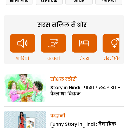
सामाजिक
रोमांटिक
क्राइम
फॅमिली
सरस सलिल से और
ऑडियो
कहानी
सेक्स
रीडर्स प्रौब्लम
सोशल स्टोरी
Story in Hindi : पासा पलट गया –
कैसाथा विक्रम
कहानी
Funny Story in Hindi : वैवाहिक