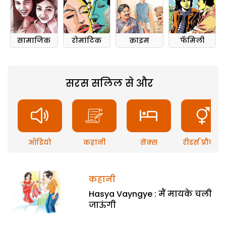
सामाजिक
रोमांटिक
क्राइम
फॅमिली
सरस सलिल से और
ऑडियो
कहानी
सेक्स
रीडर्स प्रौब्लम
कहानी
Hasya Vayngye : मैं मायके चली
जाऊंगी