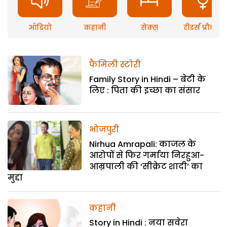
ऑडियो
कहानी
सेक्स
रीडर्स प्रौब्लम
फैमिली स्टोरी
Family Story in Hindi – बेटी के
लिए : पिता की इच्छा का संसार
भोजपुरी
Nirhua Amrapali: काजल के
आरोपों से फिर गर्माया निरहुआ-
आम्रपाली की ‘सीक्रेट शादी’ का
मुद्दा
कहानी
Story in Hindi : नया सवेरा