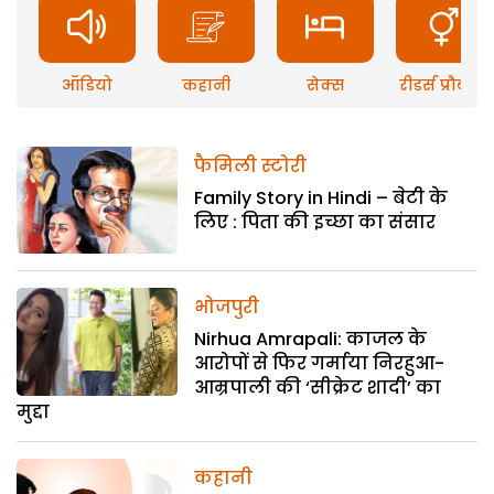
ऑडियो
कहानी
सेक्स
रीडर्स प्रौब्लम
फैमिली स्टोरी
Family Story in Hindi – बेटी के
लिए : पिता की इच्छा का संसार
भोजपुरी
Nirhua Amrapali: काजल के
आरोपों से फिर गर्माया निरहुआ-
आम्रपाली की ‘सीक्रेट शादी’ का
मुद्दा
कहानी