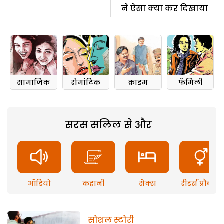
ने ऐसा क्या कर दिखाया
सामाजिक
रोमांटिक
क्राइम
फॅमिली
सरस सलिल से और
ऑडियो
कहानी
सेक्स
रीडर्स प्रौब्लम
सोशल स्टोरी