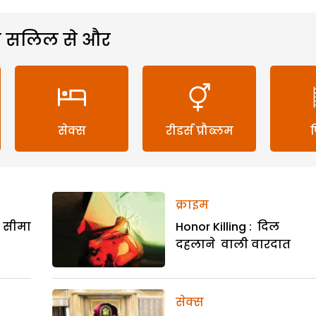
 सलिल से और
सेक्स
रीडर्स प्रौब्लम
क्राइम
र सीमा
Honor Killing : दिल
दहलाने वाली वारदात
सेक्स