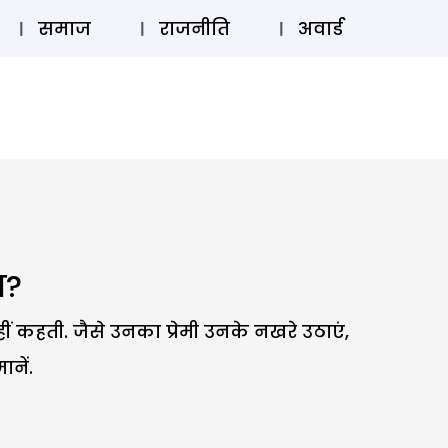
⚲
स्टोरी
लॉग इन
SUBSCRIBE
समाज
राजनीति
अवार्ड
ज?
ीं कहती. जैसे उनका प्रेमी उनके नखरे उठाएं,
ानें.