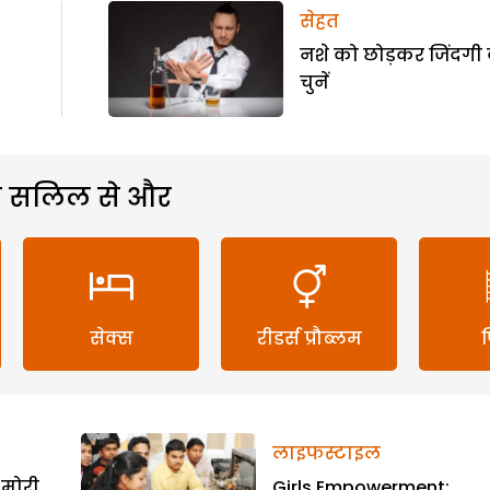
सेहत
नशे को छोड़कर जिंदगी
चुनें
 सलिल से और
सेक्स
रीडर्स प्रौब्लम
लाइफस्टाइल
 मोरी
Girls Empowerment: