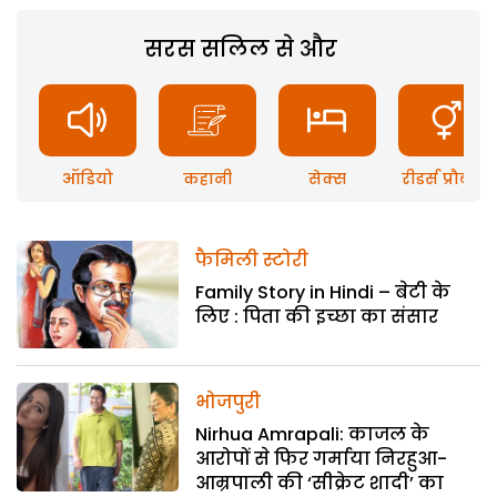
सरस सलिल से और
ऑडियो
कहानी
सेक्स
रीडर्स प्रौब्लम
फैमिली स्टोरी
Family Story in Hindi – बेटी के
लिए : पिता की इच्छा का संसार
भोजपुरी
Nirhua Amrapali: काजल के
आरोपों से फिर गर्माया निरहुआ-
आम्रपाली की ‘सीक्रेट शादी’ का