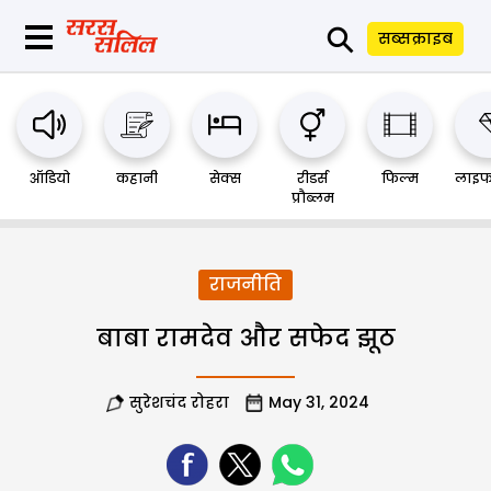
⚲
सब्सक्राइब
ऑडियो
कहानी
सेक्स
रीडर्स
फिल्म
लाइफ
प्रौब्लम
राजनीति
बाबा रामदेव और सफेद झूठ
सुरेशचंद रोहरा
May 31, 2024