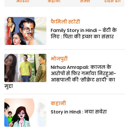
ऑडियो
कहानी
सेक्स
रीडर्स प्रौब्लम
फैमिली स्टोरी
Family Story in Hindi – बेटी के
लिए : पिता की इच्छा का संसार
भोजपुरी
Nirhua Amrapali: काजल के
आरोपों से फिर गर्माया निरहुआ-
आम्रपाली की ‘सीक्रेट शादी’ का
मुद्दा
कहानी
Story in Hindi : नया सवेरा