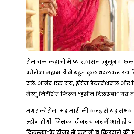
रोमांचक कहानी में प्यार,वासना,जुनून व छल कप
कोरोना महामारी ने बहुत कुछ बदलकर रख दिया
टले. आनंद एल राय, ईरोज इंटरनेशनल और हिम
मैथ्यू निर्देशित फिल्म ‘‘हसीन दिलरूबा’’ गत वर
मगर कोरोना महामारी की वजह से यह संभव 
स्ट्रीन होेगी. जिसका टीजर बाजर में आते ही
दिलरुबा’’के टीजर से कहानी व किरदारों क