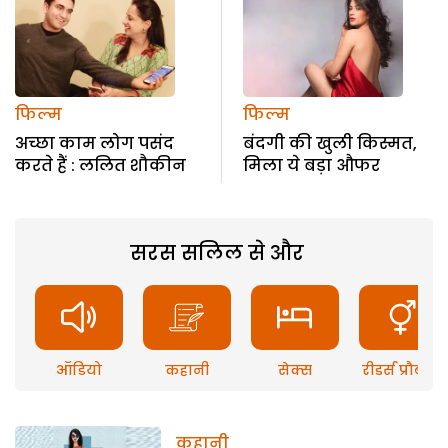
फिल्म
फिल्म
अच्छा काम लोग पसंद
बंदगी की खुली किस्मत,
करते हैं : ललित शौकीन
मिला ये बड़ा औफर
सरस सलिल से और
ऑडियो
कहानी
सेक्स
रीडर्स प्रौब्लम
कहानी