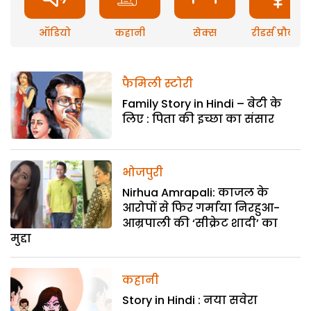
ऑडियो
कहानी
सेक्स
रीडर्स प्रौब्लम
फैमिली स्टोरी
Family Story in Hindi – बेटी के
लिए : पिता की इच्छा का संसार
भोजपुरी
Nirhua Amrapali: काजल के
आरोपों से फिर गर्माया निरहुआ-
आम्रपाली की ‘सीक्रेट शादी’ का
मुद्दा
कहानी
Story in Hindi : नया सवेरा