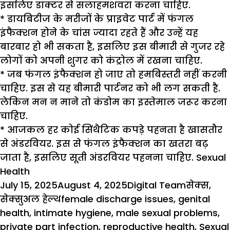
इसलिए डाक्टर से सलाहमशवरा करना चाहिए.
* डायबिटीज के मरीजों के प्राइवेट पार्ट में फंगल
इंफैक्शन होने के चांस ज्यादा रहते हैं और उन्हें यह
बारबार हो भी सकता है, इसलिए इस बीमारी से गुजर रहे
लोगों को अपनी शुगर को कंट्रोल में रखना चाहिए.
* जब फंगल इंफैक्शन हो जाए तो
हमबिस्तरी
नहीं करनी
चाहिए. इस से यह बीमारी पार्टनर को भी लग सकती है.
लेकिन मन न माने तो कंडोम का इस्तेमाल जरूर करना
चाहिए.
* आजकल हर कोई सिंथैटिक कपड़े पहनता है खासतौर
से
अंडरवियर
. इस से फंगल इंफैक्शन का खतरा बढ़
जाता है, इसलिए सूती अंडरवियर पहनना चाहिए.
Sexual
Health
Posted
Author
Categori
July 15, 2025
August 4, 2025
Digital Team
सेक्स
,
on
Tags
सेक्सुअल हेल्थ
female discharge issues
,
genital
health
,
intimate hygiene
,
male sexual problems
,
private part infection
,
reproductive health
,
Sexual