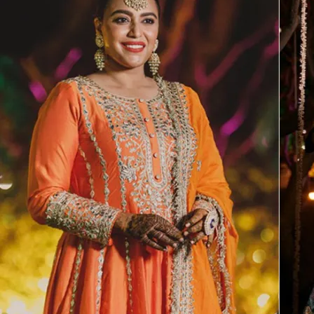
ने
दिया
बेटी
को
जन्म,
घर
में
गूंजी
खुशियों
की
किलकारियां