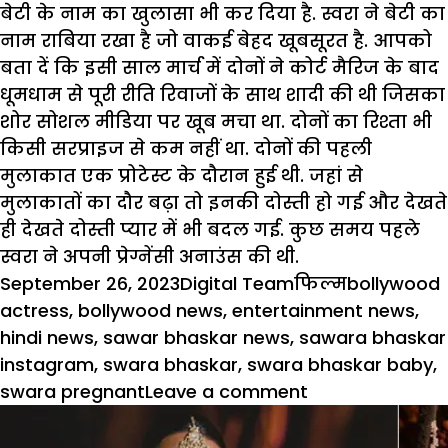
बेटी के नाम का खुलासा भी कर दिया है. स्वरा ने बेटी का
नाम राबिया रखा है जो वाकई बेहद खूबसूरत है. आपको
बता दें कि इसी साल मार्च में दोनों ने कोर्ट मैरिज के बाद
धूमधाम से पूरी रीति रिवाजों के साथ शादी की थी जिसका
शोर सोशल मीडिया पर खूब मचा था. दोनों का रिश्ता भी
किसी सरप्राइज से कम नहीं था. दोनों की पहली
मुलाकात एक प्रोटेस्ट के दौरान हुई थी. जहां से
मुलाकातों का दौर बढ़ा तो इनकी दोस्ती हो गई और देखते
ही देखते दोस्ती प्यार में भी बदल गई. कुछ समय पहले
स्वरा ने अपनी प्रेग्नेंसी अनाउंस की थी.
Posted
Author
Categories
Tags
September 26, 2023
Digital Team
फिल्म
bollywood
on
actress
,
bollywood news
,
entertainment news
,
hindi news
,
sawar bhaskar news
,
sawara bhaskar
instagram
,
swara bhaskar
,
swara bhaskar baby
,
on
swara pregnant
Leave a comment
Swara
bhaskar