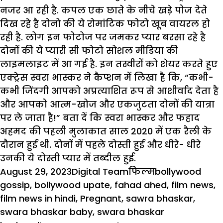
नजर आ रही है. कपल एक छाते के नीचे खड़े पोज देते
दिख रहे है दोनो की ये रोमांटिक फोटो खूब वायरल हो
रही है. लोग इन फोटोज पर जमकर प्यार बरसा रहे है
दोनों की ये प्यारी सी फोटो सोशल मीडिया की
लाइमलाइट में आ गई है. इन तस्वीरों को शेयर करते हुए
एक्ट्रेस स्वरा भास्कर ने कैप्शन में लिखा है कि, “कभी-
कभी जिंदगी आपको अप्रत्याशित रूप से आशीर्वाद देता है
और आपको आत्म-खोज और एकजुटता दोनों की यात्रा
पर ले जाता है!” बता दें कि स्वरा भास्कर और फहाद
अहमद की पहली मुलाकात साल 2020 में एक रैली के
दौरान हुई थी. दोनों में पहले दोस्ती हुई और धीरे- धीरे
उनकी ये दोस्ती प्यार में तब्दील हुई.
Posted
Author
Categories
Tags
August 29, 2023
Digital Team
फिल्म
bollywood
on
gossip
,
bollywood upate
,
fahad ahed
,
film news
,
film news in hindi
,
Pregnant
,
sawra bhaskar
,
swara bhaskar baby
,
swara bhaskar