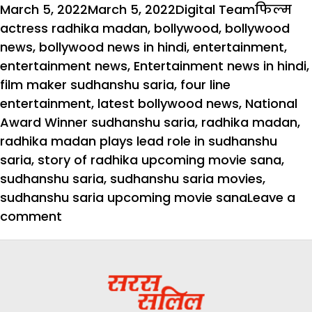
Posted
Author
Categori
Ta
March 5, 2022
March 5, 2022
Digital Team
फिल्म
on
actress radhika madan
,
bollywood
,
bollywood
news
,
bollywood news in hindi
,
entertainment
,
entertainment news
,
Entertainment news in hindi
,
film maker sudhanshu saria
,
four line
entertainment
,
latest bollywood news
,
National
Award Winner sudhanshu saria
,
radhika madan
,
radhika madan plays lead role in sudhanshu
saria
,
story of radhika upcoming movie sana
,
sudhanshu saria
,
sudhanshu saria movies
,
sudhanshu saria upcoming movie sana
Leave a
on
comment
सुधांशु
सरिया
की
फिल्म
‘सना’