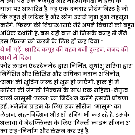
में स्थापित एक मजबूत और महत्वाकांक्षी महिला की
यात्रा पर आधारित है. वह एक दमदार प्रोटॅगनिस्ट है जो
कि बहुत ही जटिल है और लोग उससे जुड़ा हुआ महसूस
करेंगे. फिल्म की विचारधाराएं मेरे अपने विचारों को बहुत
अधिक दर्शाती है, बस यही बात थी जिसके वजह से मैंने
इस फिल्म को करने के लिए हाँ कह दिया.”
ये भी पढ़ें : शाहिद कपूर की बहन बनीं दुल्हन, ननद की
शादी में दिखा
फोर लाइन एंटरटेनमेंट द्वारा निर्मित, सुधांशु सरिया द्वारा
निर्देशित और लिखित और राधिका मदान अभिनीत,
‘सना’ की शूटिंग जल्द ही शुरू हो जाएँगी. हाल ही में
सरिया की जंगली पिक्चर्स के साथ एक महिला-नेतृत्व
वाली जासूसी ‘उलज’ का निर्देशन करेंगे इसकी घोषणा
हुई .अमेज़ॅन प्राइम के लिए एक सीरीज ‘मासूम’ का
लेखन, सह-निर्देशन और शो रनिंग भी कर रहे है, इसके
अलावा वे नेटफ्लिक्स के लिए ‘दिल्ली क्राइम सीजन 3’
का सह-निर्माण और लेखन कर रहे है.