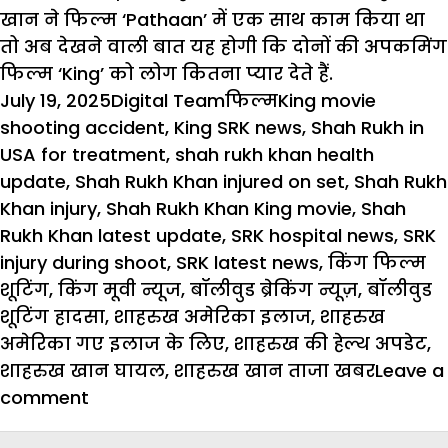
खान
ने फिल्म ‘Pathaan’ में एक साथ काम किया था
तो अब देखने वाली बात यह होगी कि दोनों की अपकमिंग
फिल्म ‘King’ को लोग कितना प्यार देते हैं.
Posted
Author
Categories
Tags
July 19, 2025
Digital Team
फिल्म
King movie
on
shooting accident
,
King SRK news
,
Shah Rukh in
USA for treatment
,
shah rukh khan health
update
,
Shah Rukh Khan injured on set
,
Shah Rukh
Khan injury
,
Shah Rukh Khan King movie
,
Shah
Rukh Khan latest update
,
SRK hospital news
,
SRK
injury during shoot
,
SRK latest news
,
किंग फिल्म
शूटिंग
,
किंग मूवी न्यूज
,
बॉलीवुड ब्रेकिंग न्यूज़
,
बॉलीवुड
शूटिंग हादसा
,
शाहरुख अमेरिका इलाज
,
शाहरुख
अमेरिका गए इलाज के लिए
,
शाहरुख की हेल्थ अपडेट
,
शाहरुख खान घायल
,
शाहरुख खान ताजा खबर
Leave a
on
comment
‘King’