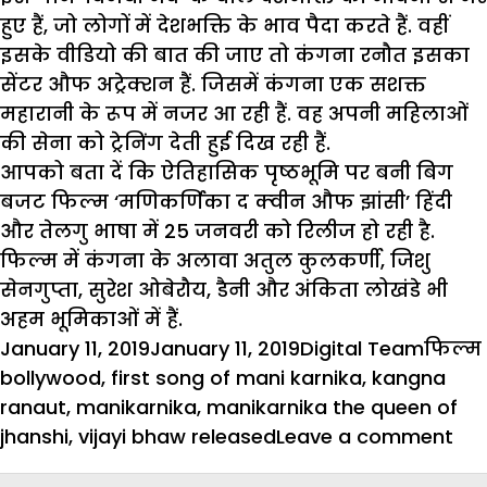
हुए हैं, जो लोगों में देशभक्ति के भाव पैदा करते हैं. वहीं
इसके वीडियो की बात की जाए तो कंगना रनौत इसका
सेंटर औफ अट्रेक्शन हैं. जिसमें कंगना एक सशक्त
महारानी के रूप में नजर आ रही हैं. वह अपनी महिलाओं
की सेना को ट्रेनिंग देती हुई दिख रही हैं.
आपको बता दें कि ऐतिहासिक पृष्ठभूमि पर बनी बिग
बजट फिल्म ‘मणिकर्णिका द क्‍वीन औफ झांसी’ हिंदी
और तेलगु भाषा में 25 जनवरी को रिलीज हो रही है.
फिल्म में कंगना के अलावा अतुल कुलकर्णी, जिशु
सेनगुप्ता, सुरेश ओबेरौय, डैनी और अंकिता लोखंडे भी
अहम भूमिकाओं में हैं.
Posted
Author
Categ
January 11, 2019
January 11, 2019
Digital Team
फिल्म
on
bollywood
,
first song of mani karnika
,
kangna
ranaut
,
manikarnika
,
manikarnika the queen of
on
jhanshi
,
vijayi bhaw released
Leave a comment
रि