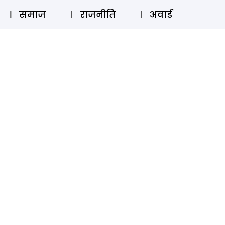
⚲
स्टोरी
लॉग इन
SUBSCRIBE
समाज
राजनीति
अवार्ड