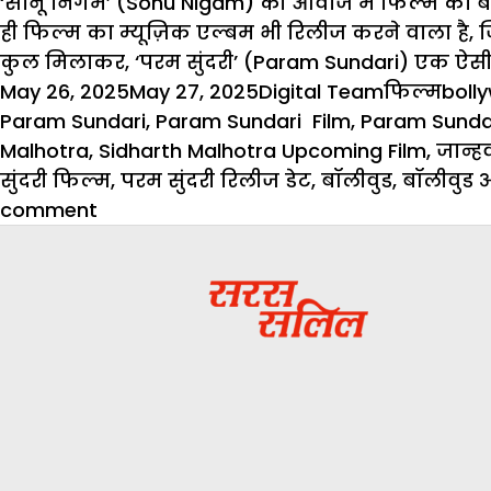
‘सोनू निगम’ (Sonu Nigam) की आवाज में फिल्म का बैकग
ही फिल्म का म्यूज़िक एल्बम भी रिलीज करने वाला है, ज
कुल मिलाकर, ‘परम सुंदरी’ (Param Sundari) एक ऐस
Posted
Author
Categorie
Tags
May 26, 2025
May 27, 2025
Digital Team
फिल्म
boll
on
Param Sundari
,
Param Sundari Film
,
Param Sundar
Malhotra
,
Sidharth Malhotra Upcoming Film
,
जान्ह
सुंदरी फिल्म
,
परम सुंदरी रिलीज डेट
,
बॉलीवुड
,
बॉलीवुड 
on
comment
Param
Sundari
First
Look:
जाह्नवी
और
सिद्धार्थ
की
जोड़ी