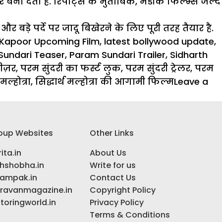
 देता है. रिपोर्ट्स के मुताबिक, मैडौक फिल्म्स जल्द
र बड़े पर्दे पर जादू बिखेरने के लिए पूरी तरह तैयार है.
 Kapoor Upcoming Film
,
latest bollywood update
,
Sundari Teaser
,
Param Sundari Trailer
,
Sidharth
ीज़र
,
परम सुंदरी का फर्स्ट लुक
,
परम सुंदरी ट्रेलर
,
परम
 मल्होत्रा
,
सिद्धार्थ मल्होत्रा ​​की आगामी फिल्म
Leave a
oup Websites
Other Links
ita.in
About Us
ihshobha.in
Write for us
ampak.in
Contact Us
ravanmagazine.in
Copyright Policy
toringworld.in
Privacy Policy
Terms & Conditions