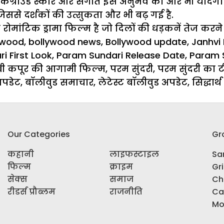
्राउंड स्कोर और संगीत इस अनुभव को और भी यादगार बना
िससे दर्शकों की उत्सुकता और भी बढ़ गई है.
ी
रोमांटिक
ड्रामा फिल्म है जो दिलों की
धड़कनें
तेज करने औ
s
ywood
,
bollywood news
,
Bollywood update
,
Janhvi
i First Look
,
Param Sundari Release Date
,
Param 
वी कपूर की आगामी फिल्म
,
परम सुंदरी
,
परम सुंदरी का ट
अपडेट
,
बॉलीवुड समाचार
,
लेटेस्ट बॉलीवुड अपडेट
,
सिद्धार्थ
Our Categories
Gr
कहानी
लाइफस्टाइल
Sar
फिल्म
क्राइम
Gr
सेक्स
समाज
Ch
रीडर्स प्रौब्लम
राजनीति
Ca
Mo