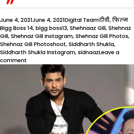
Posted
Author
Categories
T
June 4, 2021
June 4, 2021
Digital Team
टीवी
,
फिल्म
on
Bigg Boss 14
,
bigg boss13
,
Shehnaaz Gill
,
Shehnaz
Gill
,
Shehnaz Gill Instagram
,
Shehnaz Gill Photos
,
Shehnaz Gill Photoshoot
,
Siddharth Shukla
,
Siddharth Shukla Instagram
,
sidnaaz
Leave a
on
comment
शहनाज
गिल
की
इन
तस्वीरों
को
देखकर
Siddharth
Shukla