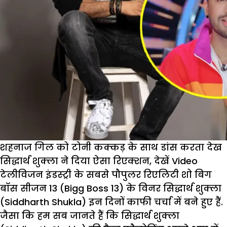
के
फैंस
का
धड़का
दिल,
कही
ये
बात
शहनाज गिल को टोनी कक्कड़ के साथ डांस करता देख
सिद्धार्थ शुक्ला ने दिया ऐसा रिएक्शन, देखें Video
टेलीविजन इंडस्ट्री के सबसे पौपुलर रिएलिटी शो बिग
बॉस सीजन 13 (Bigg Boss 13) के विनर सिद्धार्थ शुक्ला
(Siddharth Shukla) इन दिनों काफी चर्चा में बने हुए हैं.
जैसा कि हम सब जानते हैं कि सिद्धार्थ शुक्ला