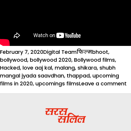
Posted
Author
Categories
Tags
February 7, 2020
Digital Team
फिल्म
bhoot
,
on
bollywood
,
bollywood 2020
,
Bollywood films
,
Hacked
,
love aaj kal
,
malang
,
shikara
,
shubh
mangal jyada saavdhan
,
thappad
,
upcoming
o
films in 2020
,
upcomings films
Leave a comment
‘
आ
से
ल
‘थ
त