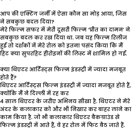
आप की एक्टिंग जर्नी में ऐसा कौन सा मोड़ आया, जिस
ने सबकुछ बदल दिया?
मेरे
फिल्म
सफर
में
मेरी
दूसरी
फिल्म
‘
प्रीत
का
दामन
’
ने
सबकुछ
बदल
कर
रख
दिया
था
.
जब
यह
फिल्म
रिलीज
हुई
तो
दर्शकों
नें
मेरे
रोल
को
इतना
पसंद
किया
कि
मैं
हिट
क्या
सुपरहिट
हीरोइनों
की
लिस्ट
में
शामिल
हो
गई
.
क्या थिएटर आर्टिस्ट्स फिल्म इंडस्ट्री में ज्यादा मजबूत
होते हैं?
थिएटर
आर्टिस्ट्स
फिल्म
इंडस्ट्री
में
ज्यादा
मजबूत
होते
हैं
,
क्योंकि
मैं
ने
दिल्ली
में
रह
कर
4
साल
थिएटर
के
जरीए
अभिनय
सीखा
है
.
थिएटर
ने
मेरे
अंदर
के
कलाकार
को
और
भी
निखार
कर
बाहर
लाने
का
काम
किया
है
.
जो
भी
कलाकार
थिएटर
बैकग्राउंड
से
फिल्म
इंडस्ट्री
में
आते
हैं
,
वे
हर
रोल
में
फिट
बैठ
जाते
हैं
.