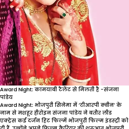
Award Night: कामयाबी टैलेंट से मिलती है -संजना
पांडेय
Award Night: भो
जपुरी
सिनेमा
में
‘
टीआरपी
क्वीन
’
के
नाम
से
मशहूर
हीरोइन
संजना
पांडेय
ने
बतौर
लीड
एक्ट्रेस
कई
दर्जन
हिट
फिल्में
भोजपुरी
फिल्म
इंडस्ट्री
को
दी
हैं
.
उन्होंने
अपने
फिल्म
कैरियर
की
शुरुआत
भोजपुरी