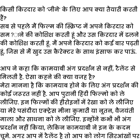
किसी किरदार को ‘जीने’ के लिए आप क्या तैयारी करती
हैं?
सब
से
पहले
मैं
फिल्म
की
स्क्रिप्ट
में
अपने
किरदार
को
सम
?
ाने
की
कोशिश
करती
हूं
और
उस
किरदार
में
ढलने
की
कोशिश
करती
हूं
.
मैं
अपने
किरदार
को
कई
बार
पढ़ती
हूं
,
जिस
से
मैं
खुद
उस
कैरेक्टर
के
साथ
इंसाफ
कर
पाऊं
.
आप ने कहा कि कामयाबी अंग प्रदर्शन से नहीं, टैलेंट से
मिलती है. ऐसा कहने की क्या वजह है?
मेरा
मानना
है
कि
कामयाब
होने
के
लिए
अंग
प्रदर्शन
की
कोई
जरूरत
नहीं
है
.
आप
पुरानी
हिंदी
फिल्मो
को
ले
लीजिए
.
इन
फिल्मों
की
हीरोइनों
में
रेखा
को
ले
लीजिए
या
मेरे
पसंदीदा
एक्ट्रेस
मीना
कुमारी
या
नूतन
,
वैजयंती
माला
और
साधना
को
ले
लीजिए
.
इन्होंने
कभी
भी
अंग
प्रदर्शन
नहीं
किया
,
लेकिन
कामयाबी
ने
इन
के
कदम
चूमे
.
अगर
आप
में
टैलेंट
है
तो
आप
को
लोग
सिरआंखों
पर