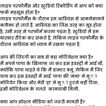
लाइव परफौर्मैंस और स्टूडियो रिकौर्डिंग में आप को क्या
फर्क महसूस होता है?
लाइव
परफौर्मैंस
के
दौरान
हम
आडियंस
से
आमनेसामने
कनैक्ट
हो
जाते
हैं
.
आडियंस
का
जिस
तरह
का
मूड
होता
है
,
उसी
तरह
से
परफौर्म
करना
पड़ता
है
.
स्टूडियो
में
हम
बारबार
रीटेक
कर
सकते
हैं
,
लेकिन
लाइव
परफौर्मैंस
के
दौरान
आडियंस
को
ध्यान
में
रखना
पड़ता
है
.
आप की जिंदगी का सब से बड़ा मोटिवेशन क्या है?
मैं
अपने
पापा
के
खिलाफ
जा
कर
इस
इंडस्ट्री
में
आई
थी
,
क्योंकि
पापा
चाहते
थे
कि
मैं
डाक्टर
बनूं
.
लेकिन
मैं
जिद
ठान
कर
इस
इंडस्ट्री
में
आई
.
पापा
की
‘
मना
’
ने
मु
?
मोटिवेट
किया
और
मेरी
‘
हां
’
ने
मु
?
टूटने
नहीं
दिया
.
इसी
मोटिवेशन
के
चलते
कामयाबी
मिली
.
क्या आप सोशल मीडिया को जरूरी मानती हैं?