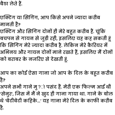
बैठा
लेते
हैं
.
एक्टिंग या सिंगिंग, आप किसे अपने ज्यादा करीब
मानती हैं?
एक्टिंग
और
सिंगिंग
दोनों
ही
मेरे
बहुत
करीब
हैं
.
चूंकि
बचपन
से
गायन
से
जुड़ी
रही
,
इसलिए
यह
कह
सकती
हूं
कि
सिंगिंग
मेरे
ज्यादा
करीब
है
.
लेकिन
मेरे
कैरियर
में
अभिनय
और
गायन
दोनों
माने
रखते
हैं
,
इसलिए
मैं
दोनों
को
बराबर
के
नजरिए
से
देखती
हूं
.
आप का कोई ऐसा गाना जो आप के दिल के बहुत करीब
है?
अपने
सभी
गाने
मु
?
पसंद
हैं
.
मेरी
एक
फिल्म
आई
थी
‘
सेनुर
’,
जिस
में
मैं
ने
खुद
ही
गाना
गाया
था
.
गाने
के
बोल
थे
‘
बेटीबेटी
कहिके
…’
यह
गाना
मेरे
दिल
के
काफी
करीब
है
.