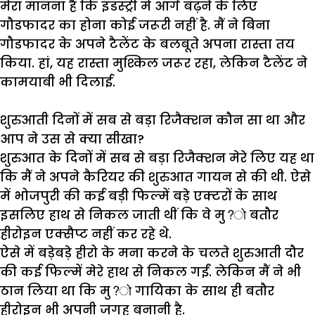
मेरा
मानना
है
कि
इंडस्ट्री
में
आगे
बढ़ने
के
लिए
गौडफादर
का
होना
कोई
जरूरी
नहीं
है
.
मैं
ने
बिना
गौडफादर
के
अपने
टैलेंट
के
बलबूते
अपना
रास्ता
तय
किया
.
हां
,
यह
रास्ता
मुश्किल
जरूर
रहा
,
लेकिन
टैलेंट
ने
कामयाबी
भी
दिलाई
.
शुरुआती दिनों में सब से बड़ा रिजैक्शन कौन सा था और
आप ने उस से क्या सीखा?
शुरुआत
के
दिनों
में
सब
से
बड़ा
रिजैक्शन
मेरे
लिए
यह
था
कि
मैं
ने
अपने
कैरियर
की
शुरुआत
गायन
से
की
थी
.
ऐसे
में
भोजपुरी
की
कई
बड़ी
फिल्में
बड़े
एक्टरों
के
साथ
इसलिए
हाथ
से
निकल
जाती
थीं
कि
वे
मु
?
बतौर
हीरोइन
एक्सैप्ट
नहीं
कर
रहे
थे
.
ऐसे
में
बड़ेबड़े
हीरो
के
मना
करने
के
चलते
शुरुआती
दौर
की
कई
फिल्में
मेरे
हाथ
से
निकल
गईं
.
लेकिन
मैं
ने
भी
ठान
लिया
था
कि
मु
?
गायिका
के
साथ
ही
बतौर
हीरोइन
भी
अपनी
जगह
बनानी
है
.