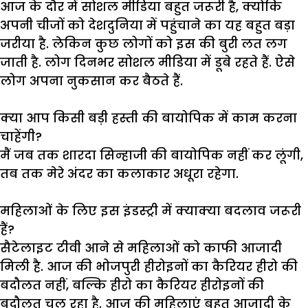
आज
के
दौर
में
सोशल
मीडिया
बहुत
जरूरी
है
,
क्योकि
अपनी
चीजों
को
देशदुनिया
में
पहुंचाने
का
यह
बहुत
बड़ा
जरीया
है
.
लेकिन
कुछ
लोगों
को
इस
की
बुरी
लत
लग
जाती
है
.
लोग
दिनभर
सोशल
मीडिया
में
डूबे
रहते
हैं
.
ऐसे
लोग
अपना
नुकसान
कर
बैठते
हैं
.
क्या आप किसी बड़ी हस्ती की बायोपिक में काम करना
चाहेंगी?
मैं
जब
तक
शारदा
सिन्हाजी
की
बायोपिक
नहीं
कर
लूंगी
,
तब
तक
मेरे
अंदर
का
कलाकार
अधूरा
रहेगा
.
महिलाओं के लिए इस इंडस्ट्री में क्याक्या बदलाव जरूरी
हैं?
सैटेलाइट
टीवी
आने
से
महिलाओं
को
काफी
आजादी
मिली
है
.
आज
की
भोजपुरी
हीरोइनों
का
कैरियर
हीरो
की
बदौलत
नहीं
,
बल्कि
हीरो
का
कैरियर
हीरोइनों
की
बदौलत
चल
रहा
है
.
आज
की
महिलाएं
बहुत
आजादी
के