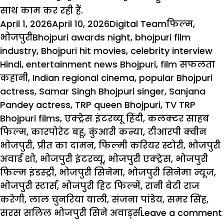
साथ
काम
कर
रही
हैं
.
Posted
Author
Categories
April 1, 2026
April 10, 2026
Digital Team
फिल्म
,
on
Tags
भोजपुरी
Bhojpuri awards night
,
bhojpuri film
industry
,
Bhojpuri hit movies
,
celebrity interview
Hindi
,
entertainment news Bhojpuri
,
film सफलता
कहानी
,
Indian regional cinema
,
popular Bhojpuri
actress
,
Samar Singh Bhojpuri singer
,
Sanjana
Pandey actress
,
TRP queen Bhojpuri
,
TV TRP
Bhojpuri films
,
एक्ट्रेस इंटरव्यू हिंदी
,
कलक्टर साहब
फिल्म
,
कारपोरेट बहू
,
कुंआरी कन्या
,
टीआरपी क्वीन
भोजपुरी
,
प्रीत का दामन
,
फिल्मी करियर स्टोरी
,
भोजपुरी
अवार्ड शो
,
भोजपुरी इंटरव्यू
,
भोजपुरी एक्ट्रेस
,
भोजपुरी
फिल्म इंडस्ट्री
,
भोजपुरी सिनेमा
,
भोजपुरी सिनेमा न्यूज
,
भोजपुरी स्टार्स
,
भोजपुरी हिट फिल्में
,
रानी बेटी राज
करेगी
,
लाल चुनरिया वाली
,
संजना पांडेय
,
समर सिंह
,
सरस सलिल भोजपुरी सिने अवार्ड्स
Leave a comment