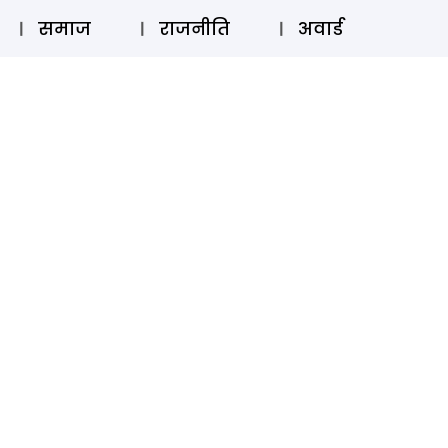
⚲
स्टोरी
लॉग इन
SUBSCRIBE
समाज
राजनीति
अवार्ड