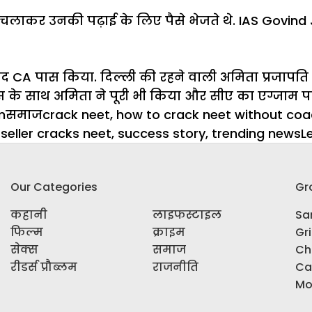
क्शा चलाकर उनकी पढ़ाई के लिए पैसे भेजते थे. IAS Go
ाद CA पास किया. दिल्ली की रहने वाली अमिता प्रजापति 
वास के साथ अमिता ने पूरी भी किया और सीए का एग्जाम 
Categories
Tags
m
समाज
crack neet
,
how to crack neet without coa
eller cracks neet
,
success story
,
trending news
L
Our Categories
Gr
कहानी
लाइफस्टाइल
Sar
फिल्म
क्राइम
Gr
सेक्स
समाज
Ch
रीडर्स प्रौब्लम
राजनीति
Ca
Mo