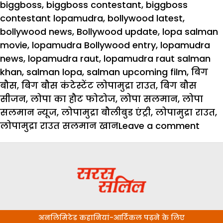
on
biggboss
,
biggboss contestant
,
biggboss
contestant lopamudra
,
bollywood latest
,
bollywood news
,
Bollywood update
,
lopa salman
movie
,
lopamudra Bollywood entry
,
lopamudra
news
,
lopamudra raut
,
lopamudra raut salman
khan
,
salman lopa
,
salman upcoming film
,
बिग
बौस
,
बिग बौस कंटेस्टेंट लोपामुद्रा राउत
,
बिग बौस
सीजन
,
लोपा का हौट फोटोज
,
लोपा सलमान
,
लोपा
सलमान न्यूज
,
लोपामुद्रा बौलीबुड एंट्री
,
लोपामुद्रा राउत
,
on
लोपामुद्रा राउत सलमान खान
Leave a comment
अब
इस
बिग
बौस
कंटेस्ट
को
अनलिमिटेड कहानियां-आर्टिकल पढ़ने के लिए
स्टार