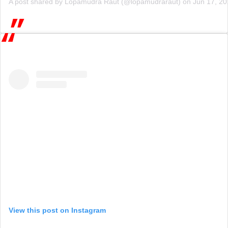
A post shared by
Lopamudra Raut
(@lopamudraraut) on
Jun 17, 2
View this post on Instagram