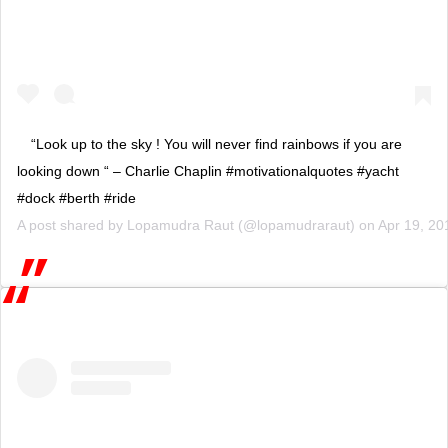
“Look up to the sky ! You will never find rainbows if you are
looking down “ – Charlie Chaplin #motivationalquotes #yacht
#dock #berth #ride
A post shared by
Lopamudra Raut
(@lopamudraraut) on
Apr 19, 20