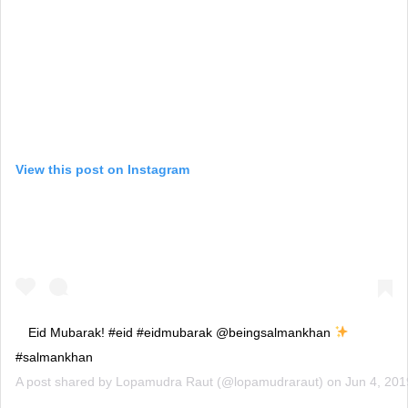
View this post on Instagram
Eid Mubarak! #eid #eidmubarak @beingsalmankhan
#salmankhan
A post shared by
Lopamudra Raut
(@lopamudraraut) on
Jun 4, 20