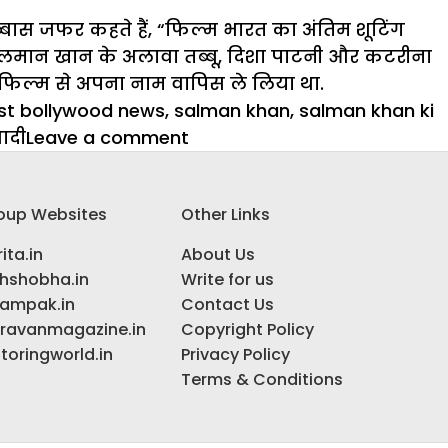
्बास जफर कहते हैं, “फिल्म भारत का अंतिम शूटिंग
में सलमान खान के अलावा तब्बू, दिशा पाटनी और कटरीना
े फिल्म से अपना नाम वापिस ले लिया था.
est bollywood news
,
salman khan
,
salman khan ki
on
ादी
Leave a comment
अपनी
शादी
oup Websites
Other Links
पर
सलमान
ita.in
About Us
ने
ihshobha.in
Write for us
कही
ampak.in
Contact Us
बड़ी
ravanmagazine.in
Copyright Policy
बात,
toringworld.in
Privacy Policy
जानिए
Terms & Conditions
आप
भी