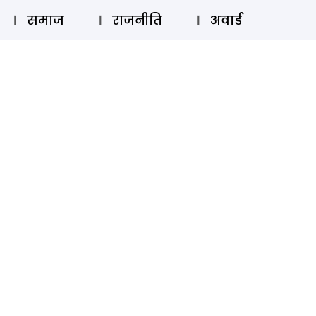
⚲
स्टोरी
लॉग इन
SUBSCRIBE
समाज
राजनीति
अवार्ड