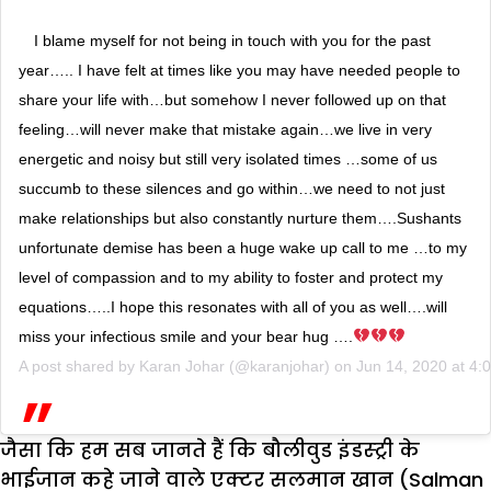
I blame myself for not being in touch with you for the past
year….. I have felt at times like you may have needed people to
share your life with…but somehow I never followed up on that
feeling…will never make that mistake again…we live in very
energetic and noisy but still very isolated times …some of us
succumb to these silences and go within…we need to not just
make relationships but also constantly nurture them….Sushants
unfortunate demise has been a huge wake up call to me …to my
level of compassion and to my ability to foster and protect my
equations…..I hope this resonates with all of you as well….will
miss your infectious smile and your bear hug ….
A post shared by
Karan Johar
(@karanjohar) on
Jun 14, 2020 at 4
जैसा कि हम सब जानते हैं कि बौलीवुड इंडस्ट्री के
भाईजान कहे जाने वाले एक्टर सलमान खान (Salman