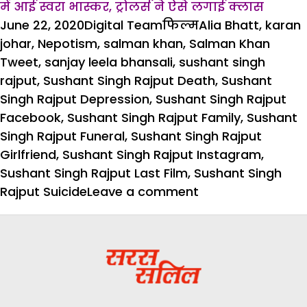
में आई स्वरा भास्कर, ट्रोलर्स ने ऐसे लगाई क्लास
Posted
Author
Categories
Tags
June 22, 2020
Digital Team
फिल्म
Alia Bhatt
,
karan
on
johar
,
Nepotism
,
salman khan
,
Salman Khan
Tweet
,
sanjay leela bhansali
,
sushant singh
rajput
,
Sushant Singh Rajput Death
,
Sushant
Singh Rajput Depression
,
Sushant Singh Rajput
Facebook
,
Sushant Singh Rajput Family
,
Sushant
Singh Rajput Funeral
,
Sushant Singh Rajput
Girlfriend
,
Sushant Singh Rajput Instagram
,
Sushant Singh Rajput Last Film
,
Sushant Singh
on
Rajput Suicide
Leave a comment
सलमान
खान
ने
किया
सुशांत
सिंह