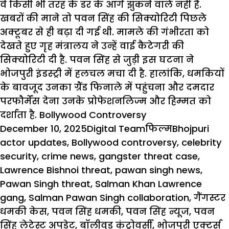
वे किसी भी तरह के डर के आगे झुकने वाले नहीं हैं.
खबरों की माने तो
पवन सिंह
की सिक्योरिटी पिछले
अक्टूबर से ही बढ़ा दी गई थी. मामले की गंभीरता को
देखते हुए गृह मंत्रालय ने उन्हें वाई कैटेगरी की
सिक्योरिटी दी है. पवन सिंह से जुड़ी इस घटना ने
भोजपुरी इंडस्ट्री में हलचल मचा दी है. हालांकि, धमकियों
के बावजूद उनका ग्रैंड फिनाले में पहुंचना और दमदार
परफौर्मेंस देना उनके
प्रोफेशनलिज्म
और हिम्मत को
दर्शाता है.
Bollywood Controversy
Posted
Author
Categories
Tags
December 10, 2025
Digital Team
फिल्म
Bhojpuri
on
actor updates
,
Bollywood controversy
,
celebrity
security
,
crime news
,
gangster threat case
,
Lawrence Bishnoi threat
,
pawan singh news
,
Pawan Singh threat
,
Salman Khan Lawrence
gang
,
Salman Pawan Singh collaboration
,
गैंगस्टर
धमकी केस
,
पवन सिंह धमकी
,
पवन सिंह न्यूज
,
पवन
सिंह लेटेस्ट अपडेट
,
बॉलीवुड कंट्रोवर्सी
,
भोजपुरी एक्टर्स